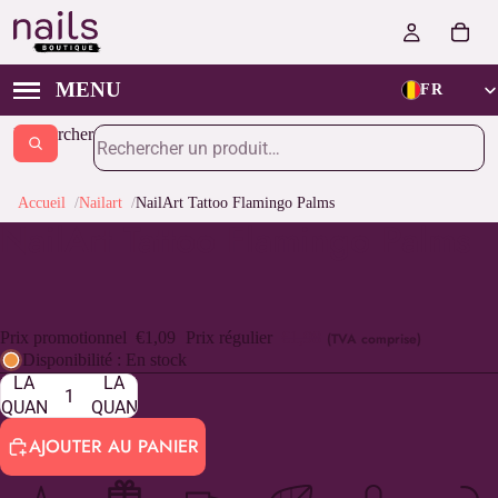
FR
Rechercher
Accueil
Nailart
NailArt Tattoo Flamingo Palms
NailArt Tattoo Flamingo Palms
Prix promotionnel
€1,09
Prix régulier
€1,98
(TVA comprise)
DIMINUER
AUGMENTER
Disponibilité : En stock
LA
LA
QUANTITÉ
QUANTITÉ
AJOUTER AU PANIER