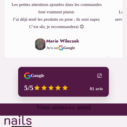
Les petites attentions ajoutées dans les commandes
font vraiment plaisir.
La q
J’ai déjà testé les produits en pose : ils sont super.
servic
C’est sûr, je recommanderai 😊
Marie Wileczek
Avis sur
Google
Google
5/5
81 avis
Vous aimerez aussi