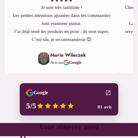
★
★
★
★
★
Je suis très satisfaite !
Cliente
Les petites attentions ajoutées dans les commandes
font vraiment plaisir.
La q
J’ai déjà testé les produits en pose : ils sont super.
servic
C’est sûr, je recommanderai 😊
Marie Wileczek
Avis sur
Google
Google
5/5
81 avis
Vous aimerez aussi