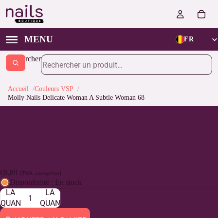
FR
Rechercher
Accueil
Couleurs VSP
Molly Nails Delicate Woman A Subtle Woman 68
Molly Nails Delicate Woman A
Subtle Woman 68
€8,89
(TVA comprise)
DIMINUER
AUGMENTER
Disponibilité : En stock
LA
LA
QUANTITÉ
QUANTITÉ