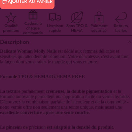
AJOUTER AU PANIER
Cadeau à
Qualité
Livraison
Sans TPO &
Paiement
Retours
chaque
premium
rapide
HEMA
sécurisé
faciles
commande
Description
Delicate Woman Molly Nails
est dédié aux femmes délicates et
sensibles qui attendent de l'émotion. Votre délicatesse, c'est avant tout
la façon dont vous traitez le monde qui vous entoure.
Formule TPO & HEMA/Di-HEMA FREE
La
texture
parfaitement
crémeuse, la double pigmentation
et la
formule innovante permettent une application facile du vernis hybride.
Découvrez la combinaison parfaite de la couleur et de la commodité -
notre vernis offre non seulement une teinte unique, mais aussi une
excellente couverture après une seule couche
.
Le
pinceau de
précision
est adapté à la densité du produit
.