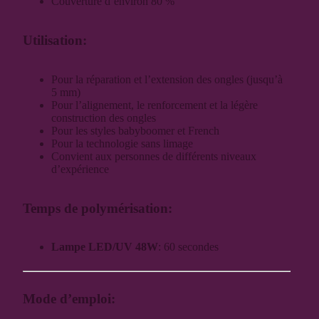
Couverture d’environ 80 %
Utilisation:
Pour la réparation et l’extension des ongles (jusqu’à
5 mm)
Pour l’alignement, le renforcement et la légère
construction des ongles
Pour les styles babyboomer et French
Pour la technologie sans limage
Convient aux personnes de différents niveaux
d’expérience
Temps de polymérisation:
Lampe LED/UV 48W
: 60 secondes
Mode d’emploi: