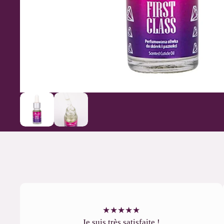
★
★
★
★
★
Je suis très satisfaite !