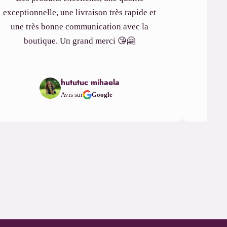
exceptionnelle, une livraison très rapide et
une très bonne communication avec la
Le r
boutique. Un grand merci 😘🤗
Et l
gé
hututuc mihaela
Avis sur
Google