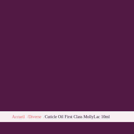
Accueil
Diverse
Cuticle Oil First Class MollyLac 10ml
Cuticle Oil First Class MollyLac