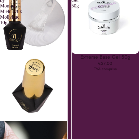
by
Gel
Monika
50g
Mielniczuk
MollyLac
10g
Extreme Base Gel 50g
€27,00
TVA comprise