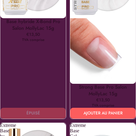
Base hybride X-Bond Pro
ÉPUISÉ
Salon MollyLac 15g
€13,50
TVA comprise
Strong Base Pro Salon
MollyLac 15g
€13,50
TVA comprise
ÉPUISÉ
AJOUTER AU PANIER
Extreme
Extreme
Base
Base