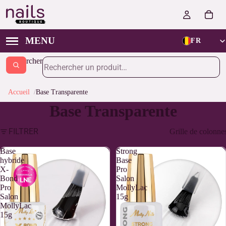
FR
Rechercher
Accueil
Base Transparente
Base Transparente
FILTRER
Grille de colonne
Base
Strong
hybride
Base
X-
Pro
Bond
Salon
Pro
MollyLac
Salon
15g
MollyLac
15g