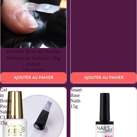
Extreme Base by Monika
Mielniczuk MollyLac 10g
€13,90
TVA comprise
AJOUTER AU PANIER
AJOUTER AU PANIER
Gel
Smart
in
Base
Bottle
Nails
Pro
15g
Salon
CLEAR
15g